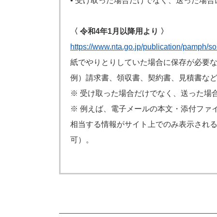
• 受け取った場合だけでなく、送った場
〈 令和4年1⽉以降⽤より 〉
https://www.nta.go.jp/publication/pamph/s
紙でやりとりしていた場合に保存が必要
例）請求書、領収書、契約書、⾒積書な
※ 受け取った場合だけでなく、送った場
※ 例えば、電子メールの本⽂・添付ファ
相当する情報がサイト上でのみ表示される
可）。