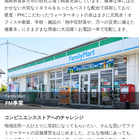
福島県喜多方市の自社工場で精製充填しています。健康な体には欠
かせない大切なミネラルをもっともベストな配合で添加しており、
硬度・PHにこだわったウォーターネットの水はまさに元気水！オ
フィスや家庭、学校・施設の「熱中症対策や、万一の災害に備えた
備蓄水」にさまざまな用途に大活躍！お電話一本で宅配します。
Family Mart
FM事業
コンビニエンスストアへのチャレンジ
地域住民一人ひとりに笑顔になってもらいたい、そんな思いでファ
ミリーマートの店舗運営をはじめました。どんな地域にあっても、